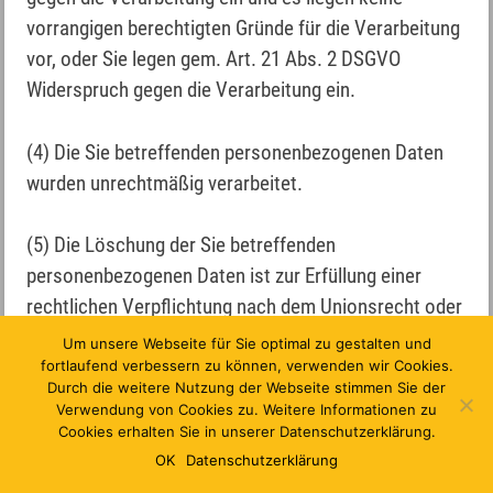
vorrangigen berechtigten Gründe für die Verarbeitung
vor, oder Sie legen gem. Art. 21 Abs. 2 DSGVO
Widerspruch gegen die Verarbeitung ein.
(4) Die Sie betreffenden personenbezogenen Daten
wurden unrechtmäßig verarbeitet.
(5) Die Löschung der Sie betreffenden
personenbezogenen Daten ist zur Erfüllung einer
rechtlichen Verpflichtung nach dem Unionsrecht oder
dem Recht der Mitgliedstaaten erforderlich, dem der
Um unsere Webseite für Sie optimal zu gestalten und
Verantwortliche unterliegt.
fortlaufend verbessern zu können, verwenden wir Cookies.
Durch die weitere Nutzung der Webseite stimmen Sie der
Verwendung von Cookies zu. Weitere Informationen zu
(6) Die Sie betreffenden personenbezogenen Daten
Cookies erhalten Sie in unserer Datenschutzerklärung.
wurden in Bezug auf angebotene Dienste der
OK
Datenschutzerklärung
Informationsgesellschaft gemäß Art. 8 Abs. 1 DSGVO