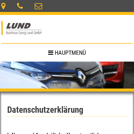
Skip
to
content
Autohaus Lund GmbH | Grebenstein
Autohaus Lund, Renault Service Partner
HAUPTMENÜ
Datenschutzerklärung